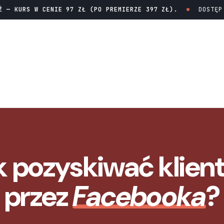
Ż — KURS W CENIE 97 ZŁ (PO PREMIERZE 397 ZŁ).
DOSTĘP 
k pozyskiwać klien
przez
Facebooka
?