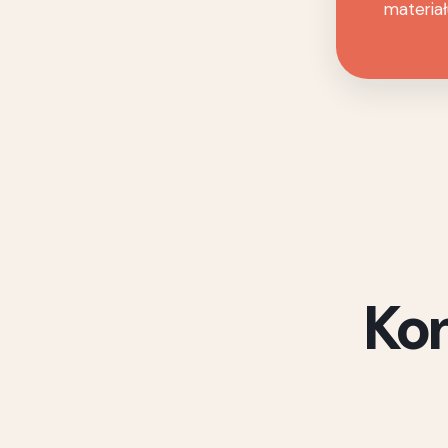
materiał
Ko