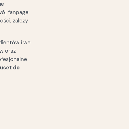
ie
wój fanpage
ości, zależy
lientów i we
ów oraz
ofesjonalne
kuset do