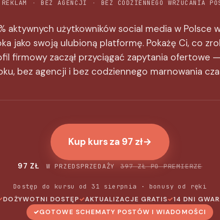
 REKLAM
BEZ AGENCJI
BEZ CODZIENNEGO WRZUCANIA PO
% aktywnych użytkowników social media w Polsce 
a jako swoją ulubioną platformę. Pokażę Ci, co zro
fil firmowy zaczął przyciągać zapytania ofertowe 
oku, bez agencji i bez codziennego marnowania cza
Kup kurs za 97 zł
→
97 ZŁ
W PRZEDSPRZEDAŻY
397 ZŁ PO PREMIERZE
Dostęp do kursu od 31 sierpnia · bonusy od ręki
DOŻYWOTNI DOSTĘP
AKTUALIZACJE GRATIS
14 DNI GWA
GOTOWE SCHEMATY POSTÓW I WIADOMOŚCI