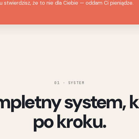
u stwierdzisz, że to nie dla Ciebie — oddam Ci pieniądze.
01 · SYSTEM
mpletny system, k
po kroku.