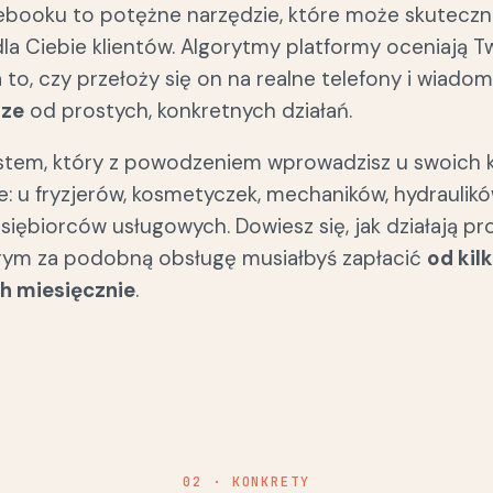
cebooku to potężne narzędzie, które może skuteczn
la Ciebie klientów. Algorytmy platformy oceniają T
 to, czy przełoży się on na realne telefony i wiadom
rze
od prostych, konkretnych działań.
stem, który z powodzeniem wprowadzisz u swoich k
ie: u fryzjerów, kosmetyczek, mechaników, hydraulik
siębiorców usługowych. Dowiesz się, jak działają pr
órym za podobną obsługę musiałbyś zapłacić
od kil
h miesięcznie
.
02 · KONKRETY