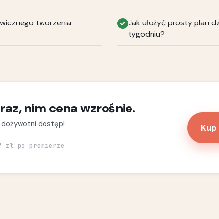
awicznego tworzenia
Jak ułożyć prosty plan dz
tygodniu?
raz, nim cena wzrośnie.
dożywotni dostęp!
Kup 
7 zł po premierze