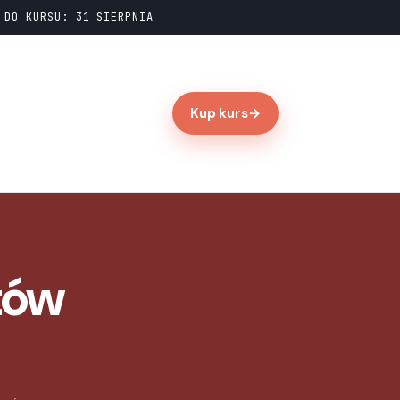
DO KURSU: 31 SIERPNIA
Kup kurs
→
tów