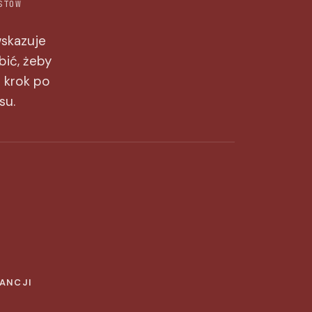
STÓW
wskazuje
bić, żeby
— krok po
su.
RANCJI