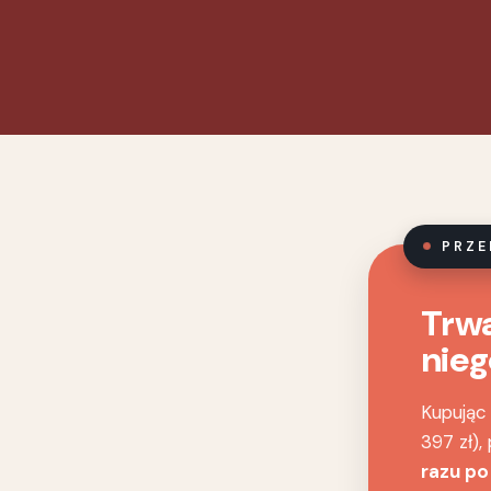
PRZE
Trwa
nieg
Kupując
397 zł)
razu po