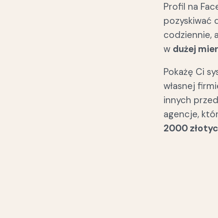
Profil na Fa
pozyskiwać d
codziennie, a
w
dużej mie
Pokażę Ci sy
własnej firm
innych przed
agencje, kt
2000 złotyc