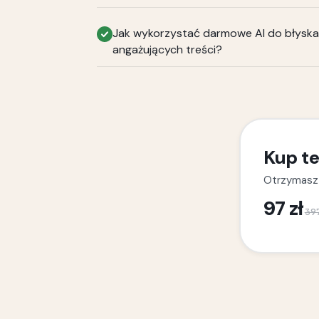
Jak wykorzystać darmowe AI do błysk
angażujących treści?
Kup te
Otrzymasz 
97 zł
39