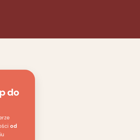
p do
erze
ości
od
iu